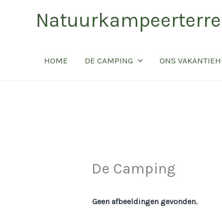
Ga
Natuurkampeerterrei
naar
de
inhoud
HOME
DE CAMPING
ONS VAKANTIEH
De Camping
Geen afbeeldingen gevonden.